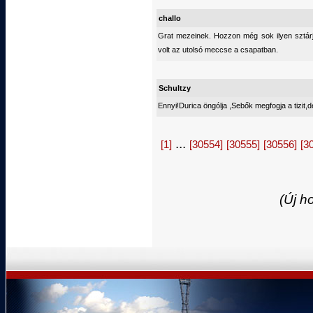
challo
Grat mezeinek. Hozzon még sok ilyen sztárj
volt az utolsó meccse a csapatban.
Schultzy
Ennyi!Durica öngólja ,Sebők megfogja a tizit
...
[1]
[30554]
[30555]
[30556]
[3
(Új h