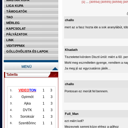
MAGYAR KUPA
...
[1]
[30554]
[30555]
[30556]
[30
LIGA KUPA
TÁMOGATÓK
TAO
challo
MÉRLEG
mert az a fasz hozta ide a sok aranylábút, töb
KAPCSOLAT
PÁLYÁZATOK
LINK
VIDITIPPMIX
Khadath
GÓLLÖVŐLISTA ÉS LAPOK
Tisztelettel kérdem Disztl úrtól: miért a 60.
Mohl meg eszméletlen gyenge, remélem a nagy
Ja meg jó az egycsatáros játék...
Tabella
challo
VIDEO
TON
1
3
1.
Pontosan ez merült fel bennem.
Gyirmót
1
3
2.
Ajka
1
3
3.
DVTK
1
3
4.
Full_Man
Soroksár
1
3
5.
ezt miért kell?
Szentlőrinc
1
1
6.
Mezeynek semmi köze ehhez a gólhoz