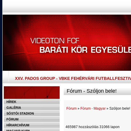
XXV. PADOS GROUP - VBKE FEHÉRVÁRI FUTBALLFESZTI
Fórum - Szóljon bele!
HÍREK
GALÉRIA
Fórum
»
Fórum - Magyar
» Szóljon bele!
SÓSTÓI STADION
FÓRUM
HÍRARCHÍVUM
465987 hozzászólás 31066 lapon