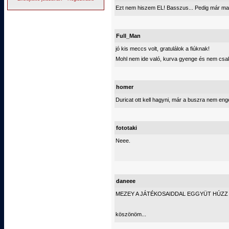
Ezt nem hiszem EL! Basszus... Pedig már ma
Full_Man
jó kis meccs volt, gratulálok a fiúknak!
Mohl nem ide való, kurva gyenge és nem csak
homer
Duricat ott kell hagyni, már a buszra nem eng
fototaki
Neee.
daneee
MEZEY A JÁTÉKOSAIDDAL EGGYÜT HÚZZ A
köszönöm...