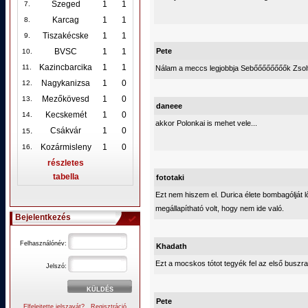
Szeged
1
1
7.
Karcag
1
1
8.
Tiszakécske
1
1
9.
Pete
BVSC
1
1
10
.
Kazincbarcika
1
1
11.
Nálam a meccs legjobbja Sebőőőőőőőők Zsolt
Nagykanizsa
1
0
12
.
Mezőkövesd
1
0
13.
daneee
Kecskemét
1
0
14.
akkor Polonkai is mehet vele...
.
Csákvár
1
0
15
Kozármisleny
1
0
16.
részletes
tabella
fototaki
Ezt nem hiszem el. Durica élete bombagólját lő
megállapítható volt, hogy nem ide való.
Bejelentkezés
Felhasználónév:
Khadath
Ezt a mocskos tótot tegyék fel az első busz
Jelszó:
Pete
Elfelejtette jelszavát?
Regisztráció