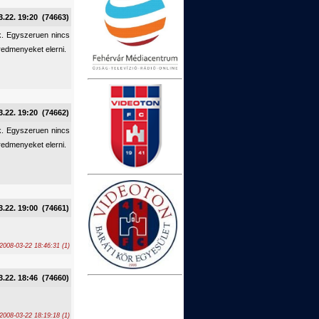
3.22. 19:20 (74663)
nk. Egyszeruen nincs
redmenyeket elerni.
3.22. 19:20 (74662)
nk. Egyszeruen nincs
redmenyeket elerni.
3.22. 19:00 (74661)
2008-03-22 18:46:31 (1)
3.22. 18:46 (74660)
2008-03-22 18:19:18 (1)