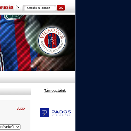
ERESÉS
Támogatóink
Súgó