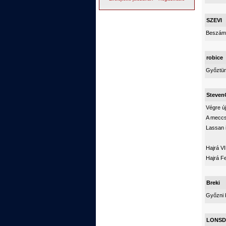
SZEVI
Beszámo
robice
Győztünk
Steven
Végre új
A meccs
Lassan i
Hajrá VI
Hajrá Fe
Breki
Győzni k
LONSD