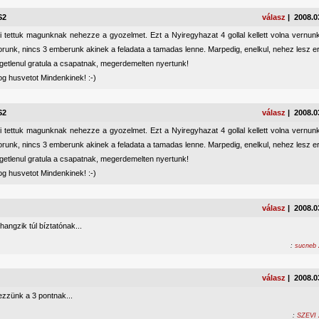
S2
válasz
| 2008.0
i tettuk magunknak nehezze a gyozelmet. Ezt a Nyiregyhazat 4 gollal kellett volna vernu
orunk, nincs 3 emberunk akinek a feladata a tamadas lenne. Marpedig, enelkul, nehez lesz e
ggetlenul gratula a csapatnak, megerdemelten nyertunk!
g husvetot Mindenkinek! :-)
S2
válasz
| 2008.0
i tettuk magunknak nehezze a gyozelmet. Ezt a Nyiregyhazat 4 gollal kellett volna vernu
orunk, nincs 3 emberunk akinek a feladata a tamadas lenne. Marpedig, enelkul, nehez lesz e
ggetlenul gratula a csapatnak, megerdemelten nyertunk!
g husvetot Mindenkinek! :-)
válasz
| 2008.0
angzik túl bíztatónak...
:
sucneb 
válasz
| 2008.0
zzünk a 3 pontnak...
:
SZEVI 