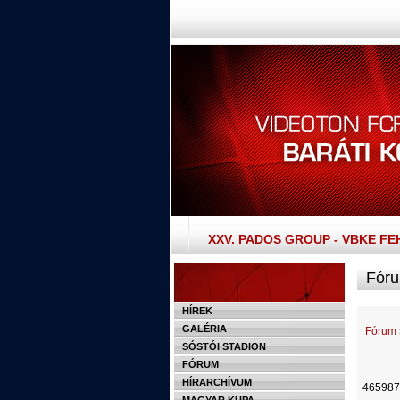
XXV. PADOS GROUP - VBKE F
Fóru
HÍREK
GALÉRIA
Fórum
SÓSTÓI STADION
FÓRUM
HÍRARCHÍVUM
465987