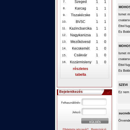
Szeged
1
1
7.
MOHO
Karcag
1
1
8.
Ismet m
Tiszakécske
1
1
9.
csatars
BVSC
1
1
10
.
Ettol fu
Kazincbarcika
1
1
11.
Es Boldo
Nagykanizsa
1
0
12
.
Mezőkövesd
1
0
13.
MOHO
Kecskemét
1
0
14.
Ismet m
.
Csákvár
1
0
15
csatars
Kozármisleny
1
0
16.
Ettol fu
részletes
Es Boldo
tabella
SZEVI
Bejelentkezés
Ez nem h
Felhasználónév:
Jelszó:
sucneb
Örvende
Elfelejtette jelszavát?
Regisztráció