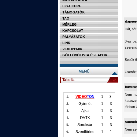
MAGYAR KUPA
LIGA KUPA
TÁMOGATÓK
TAO
daneee
MÉRLEG
Hát, hát.
KAPCSOLAT
PÁLYÁZATOK
3-as os
LINK
szerenc
VIDITIPPMIX
GÓLLÖVŐLISTA ÉS LAPOK
Sebők 6,
Cserék:
Tabella
kuvero
Nem tu
VIDEO
TON
1
3
1.
katasztr
Gyirmót
1
3
2.
többen l
Ajka
1
3
3.
DVTK
1
3
4.
sucneb
Soroksár
1
3
5.
Nem sze
Szentlőrinc
1
1
6.