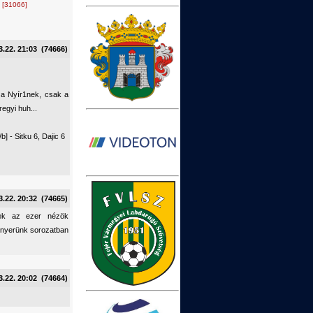
.
[31066]
3.22. 21:03 (74666)
 a Nyír1nek, csak a
egyi huh...
b] - Sitku 6, Dajic 6
3.22. 20:32 (74665)
ek az ezer nézök
a nyerünk sorozatban
3.22. 20:02 (74664)