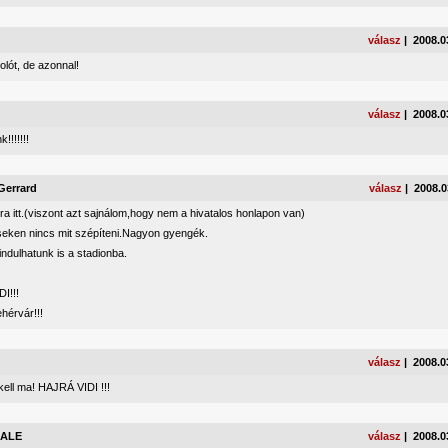
válasz
| 2008.0
lót, de azonnal!
válasz
| 2008.0
!!!!!!!
Gerrard
válasz
| 2008.0
ra itt.(viszont azt sajnálom,hogy nem a hivatalos honlapon van)
eken nincs mit szépíteni.Nagyon gyengék.
ndulhatunk is a stadionba.
DI!!!
hérvár!!!
válasz
| 2008.0
ell ma! HAJRÁ VIDI !!!
ALE
válasz
| 2008.0