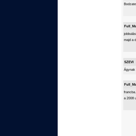
Bodzate
Full_M
jobbulá
majd a d
SZEVI
Ágynak d
Full_M
francba.
a 2008 u