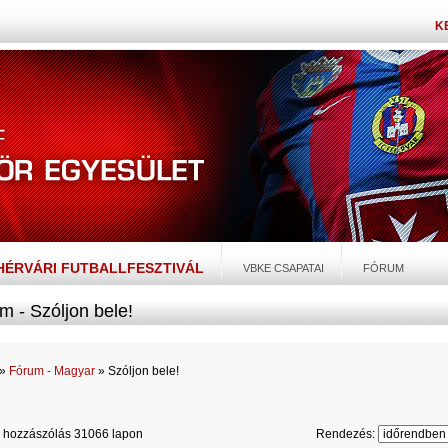
K
EHÉRVÁRI FUTBALLFESZTIVÁL
VBKE CSAPATAI
FÓRUM
m - Szóljon bele!
»
Fórum - Magyar
» Szóljon bele!
 hozzászólás 31066 lapon
Rendezés: