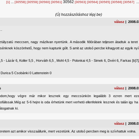
...
30562
..
[1]
[30558]
[30559]
[30560]
[30561]
[30563]
[30564]
[30565]
[30566]
[30567]
(Új hozzászóláshoz lépj be)
válasz
| 2008.0
..
ztályzatú meccsen, nagy mázlivan nyertünk. A második félórában teljesen átadtuk a teret
sénknek köszönhető, hogy nem kaptunk gólt. S amit az utolsó percbe kihagyott az egyik nyír
5 - Lázár 6, Koller 5,5 , Horváth 6,5 , Mohl 4,5 - Polonkai 4,5 - Simek 6, Dvéri 6, Farkas [b]7[/
 Durica 5 Csobánki 0 Lattenstein 0
s
válasz
| 2008.0
dom,hogy végre már mikor lesznek egy meccsünkön legalább 3 ezren mert ez
ofálissak.Még az 5-6 hejre is oda érhetünk mert verhetö ellenfeleink lesznek és talán igy h
átogatnak ki.
válasz
| 2008.0
retem azt amikor visszaállunk, mert vezetünk. Az utolsó percben meg is szívhattuk volna.