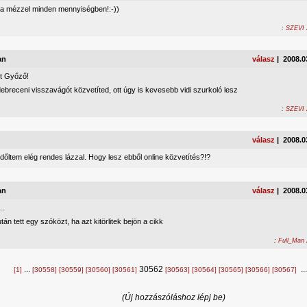
a mézzel minden mennyiségben!:-))
:
SZEVI 
an
válasz
| 2008.0
st Győző!
ebreceni visszavágót közvetíted, ott úgy is kevesebb vidi szurkoló lesz
:
SZEVI 
válasz
| 2008.0
őltem elég rendes lázzal. Hogy lesz ebből online közvetítés?!?
an
válasz
| 2008.0
..
tán tett egy szóközt, ha azt kitörlitek bejön a cikk
:
Full_Man 
...
30562
..
[1]
[30558]
[30559]
[30560]
[30561]
[30563]
[30564]
[30565]
[30566]
[30567]
(Új hozzászóláshoz lépj be)