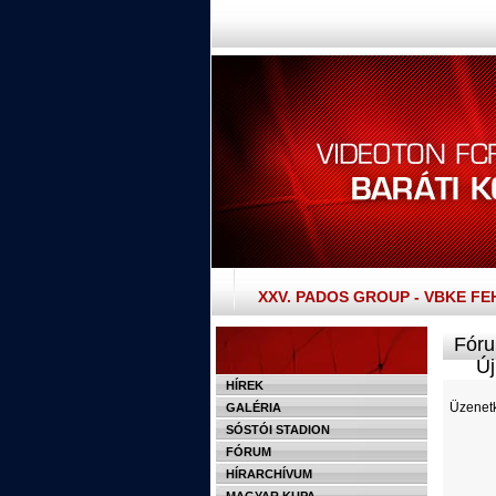
XXV. PADOS GROUP - VBKE F
Fóru
Új 
HÍREK
Üzenetk
GALÉRIA
SÓSTÓI STADION
FÓRUM
HÍRARCHÍVUM