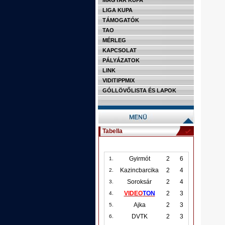
MAGYAR KUPA
LIGA KUPA
TÁMOGATÓK
TAO
MÉRLEG
KAPCSOLAT
PÁLYÁZATOK
LINK
VIDITIPPMIX
GÓLLÖVŐLISTA ÉS LAPOK
Tabella
Gyirmót
2
6
1.
Kazincbarcika
2
4
2.
Soroksár
2
4
3.
VIDEO
TON
2
3
4.
Ajka
2
3
5.
DVTK
2
3
6.