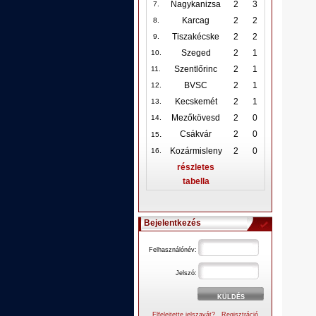
Nagykanizsa
2
3
7.
Karcag
2
2
8.
Tiszakécske
2
2
9.
Szeged
2
1
10
.
Szentlőrinc
2
1
11.
BVSC
2
1
12
.
Kecskemét
2
1
13.
Mezőkövesd
2
0
14.
.
Csákvár
2
0
15
Kozármisleny
2
0
16.
részletes
tabella
Bejelentkezés
Felhasználónév:
Jelszó:
Elfelejtette jelszavát?
Regisztráció