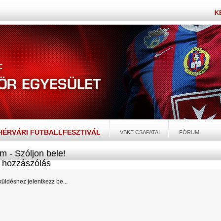
K
EHÉRVÁRI FUTBALLFESZTIVÁL
VBKE CSAPATAI
FÓRUM
m - Szóljon bele!
hozzászólás
üldéshez jelentkezz be...