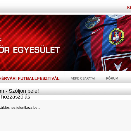
K
EHÉRVÁRI FUTBALLFESZTIVÁL
VBKE CSAPATAI
FÓRUM
m - Szóljon bele!
hozzászólás
üldéshez jelentkezz be...