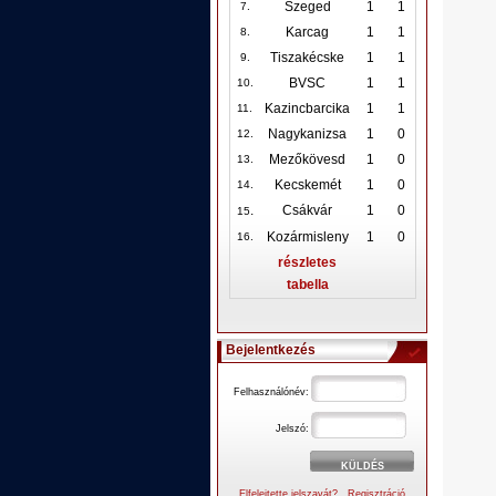
Szeged
1
1
7.
Karcag
1
1
8.
Tiszakécske
1
1
9.
BVSC
1
1
10
.
Kazincbarcika
1
1
11.
Nagykanizsa
1
0
12
.
Mezőkövesd
1
0
13.
Kecskemét
1
0
14.
.
Csákvár
1
0
15
Kozármisleny
1
0
16.
részletes
tabella
Bejelentkezés
Felhasználónév:
Jelszó:
Elfelejtette jelszavát?
Regisztráció