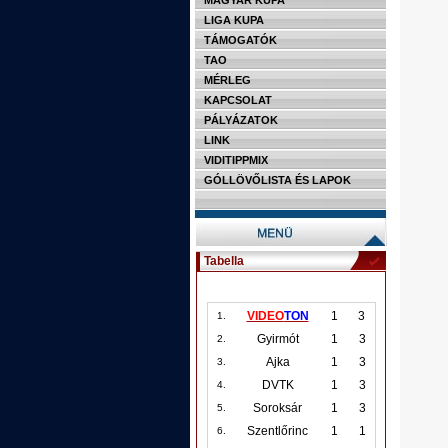
MAGYAR KUPA
LIGA KUPA
TÁMOGATÓK
TAO
MÉRLEG
KAPCSOLAT
PÁLYÁZATOK
LINK
VIDITIPPMIX
GÓLLÖVŐLISTA ÉS LAPOK
Tabella
VIDEO
TON
1
3
1.
Gyirmót
1
3
2.
Ajka
1
3
3.
DVTK
1
3
4.
Soroksár
1
3
5.
Szentlőrinc
1
1
6.