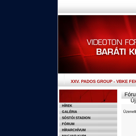
XXV. PADOS GROUP - VBKE F
Fóru
Új 
HÍREK
Üzenetk
GALÉRIA
SÓSTÓI STADION
FÓRUM
HÍRARCHÍVUM