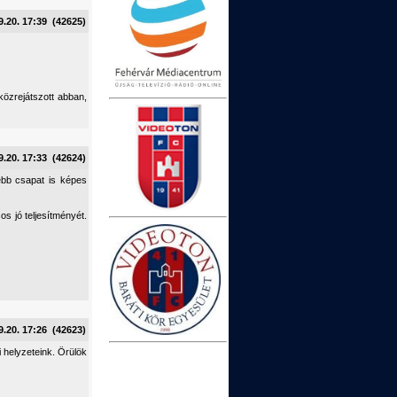
9.20. 17:39 (42625)
özrejátszott abban,
9.20. 17:33 (42624)
sebb csapat is képes
s jó teljesítményét.
9.20. 17:26 (42623)
 helyzeteink. Örülök