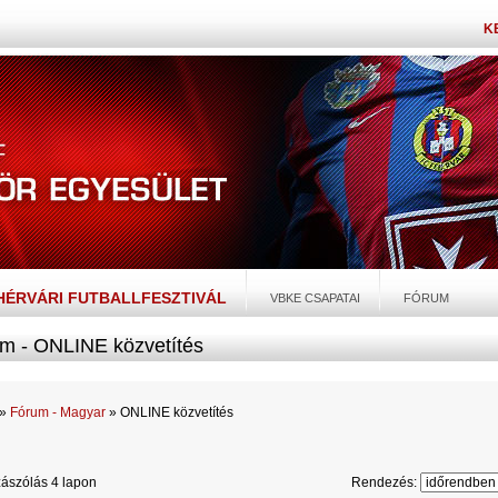
K
EHÉRVÁRI FUTBALLFESZTIVÁL
VBKE CSAPATAI
FÓRUM
m - ONLINE közvetítés
»
Fórum - Magyar
» ONLINE közvetítés
ászólás 4 lapon
Rendezés: