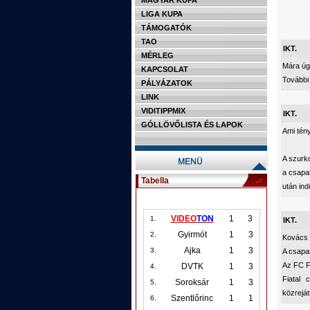
MAGYAR KUPA
LIGA KUPA
TÁMOGATÓK
TAO
IKT.
MÉRLEG
Mára úg
KAPCSOLAT
További
PÁLYÁZATOK
LINK
VIDITIPPMIX
IKT.
GÓLLÖVŐLISTA ÉS LAPOK
Ami té
A szurko
a csapat
Tabella
után ind
VIDEO
TON
1
3
1.
IKT.
Gyirmót
1
3
2.
Kovács J
Ajka
1
3
3.
A csapat
Az FC F
DVTK
1
3
4.
Fiatal 
Soroksár
1
3
5.
közrejá
Szentlőrinc
1
1
6.