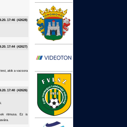
9.20. 17:46 (42628)
9.20. 17:44 (42627)
ztest, akik a vacsora
9.20. 17:40 (42626)
i.
sek ritmusa. Ez is
javára.