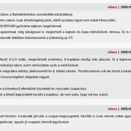
válasz
| 2005.0
ános a Baktalórántháza vezet&otilde;edz&otilde;je:
om sajnos csak lehetőségekig jutott, ebből azonban egyet sem tudott kihasználni.
EHÉRVÁR győzelme teljesen megérdemelt.
csapatomnak még túlságosan is megterhelő a bajnoki és kupa mérkőzések ritmusa. Ez is k
második félidőben kidomborodott a különbség az FC
válasz
| 2005.0
 Aurél: A 2-0 reális, megérdemelt eredmény. A kupában mindíg más játszani. Itt a legkis
eredményt elérni, ezért nehezebbek ezek a mérkőzések.
at megvallva néhány játékosomtól én is többet vártam. Természetesen volt aki hozta szokáso
át összességében elégedett vagyok.
 a következő ellenfelünk közelebbi és rosszabb csapat lesz.
k a lehető legközelebb kerülni a kupához, de nem tudni, hogy mit hoz a jövő.
válasz
| 2005.0
tein Norbert: A második gól után a csapat megnyugodott. Később is csak nekünk voltak igazi
jutásnak. Igazán jó csapatot sikerült legyőznünk.