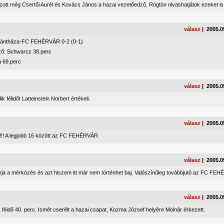
ozott még Csertői Aurél és Kovács János a hazai vezetőedző. Rögtön olvashatjátok ezeket is
válasz
| 2005.0
rántháza-FC FEHÉRVÁR 0-2 (0-1)
ző: Schwarcz 38.perc
 69.perc
válasz
| 2005.0
k félidőt Latteinstein Norbert értékeli.
válasz
| 2005.0
!!! A legjobb 16 között az FC FEHÉRVÁR.
válasz
| 2005.0
árja a mérkózés és azt hiszem itt már nem történhet baj. Valószínűleg továbbjutó az FC FEH
válasz
| 2005.0
féidő 40. perc. Ismét cserélt a hazai csapat, Kozma József helyére Molnár érkezett.