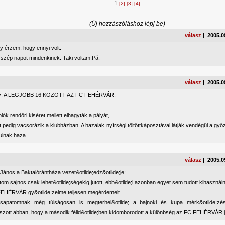
1
[2]
[3]
[4]
(Új hozzászóláshoz lépj be)
válasz
| 2005.0
y érzem, hogy ennyi volt.
 szép napot mindenkinek. Taki voltam.Pá.
válasz
| 2005.0
ny: A LEGJOBB 16 KÖZÖTT AZ FC FEHÉRVÁR.
lók rendőri kiséret mellett elhagyták a pályát,
 pedig vacsorázik a klubházban. A hazaiak nyírségi töltöttkáposztával látják vendégül a győ
ulnak haza.
válasz
| 2005.0
ános a Baktalórántháza vezet&otilde;edz&otilde;je:
om sajnos csak lehet&otilde;ségekig jutott, ebb&otilde;l azonban egyet sem tudott kihasználn
EHÉRVÁR gy&otilde;zelme teljesen megérdemelt.
csapatomnak még túlságosan is megterhel&otilde; a bajnoki és kupa mérk&otilde;zé
tszott abban, hogy a második félid&otilde;ben kidomborodott a különbség az FC FEHÉRVÁR 