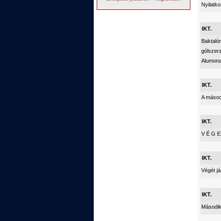
Nyilatk
IKT.
Baktaló
gólszer
Alumona
IKT.
A másodi
IKT.
V É G E
IKT.
Végét j
IKT.
Második 