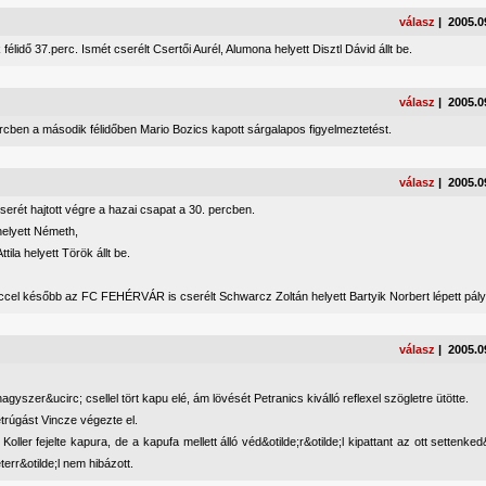
válasz
| 2005.0
félidő 37.perc. Ismét cserélt Csertői Aurél, Alumona helyett Disztl Dávid állt be.
válasz
| 2005.0
rcben a második félidőben Mario Bozics kapott sárgalapos figyelmeztetést.
válasz
| 2005.0
serét hajtott végre a hazai csapat a 30. percben.
helyett Németh,
tila helyett Török állt be.
ccel később az FC FEHÉRVÁR is cserélt Schwarcz Zoltán helyett Bartyik Norbert lépett pály
válasz
| 2005.0
agyszer&ucirc; csellel tört kapu elé, ám lövését Petranics kiválló reflexel szögletre ütötte.
trúgást Vincze végezte el.
 Koller fejelte kapura, de a kapufa mellett álló véd&otilde;r&otilde;l kipattant az ott settenke
terr&otilde;l nem hibázott.