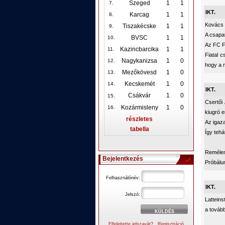
Szeged
1
1
7.
IKT.
Karcag
1
1
8.
Kovács J
Tiszakécske
1
1
9.
A csapat
BVSC
1
1
10
.
Az FC F
Kazincbarcika
1
1
11.
Fiatal 
Nagykanizsa
1
0
12
.
hogy a 
Mezőkövesd
1
0
13.
Kecskemét
1
0
14.
IKT.
.
Csákvár
1
0
15
Csertői
Kozármisleny
1
0
16.
kiugró 
részletes
Az igaz
tabella
Így teh
Remélem
Bejelentkezés
Próbálun
Felhasználónév:
IKT.
Jelszó:
Latteins
a tovább
Elfelejtette jelszavát?
Regisztráció