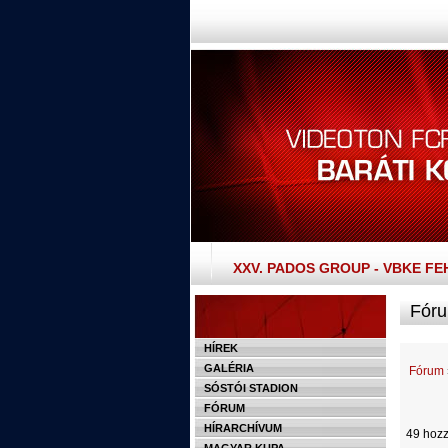
XXV. PADOS GROUP - VBKE F
Fóru
HÍREK
GALÉRIA
Fórum
SÓSTÓI STADION
FÓRUM
HÍRARCHÍVUM
49 hozz