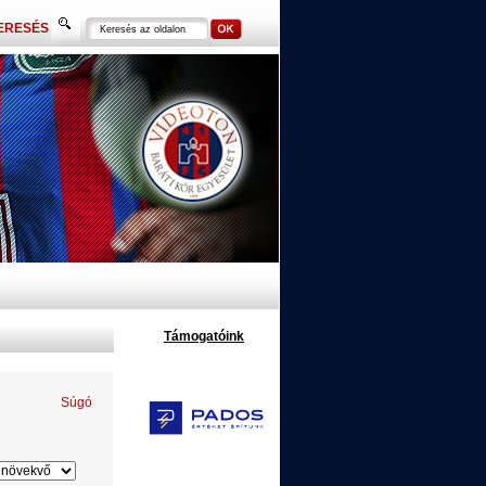
ERESÉS
Támogatóink
Súgó