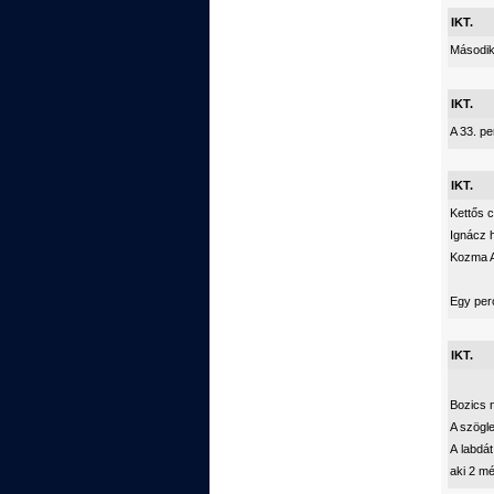
IKT.
Második 
IKT.
A 33. pe
IKT.
Kettős c
Ignácz 
Kozma At
Egy per
IKT.
Bozics n
A szögle
A labdát
aki 2 mé