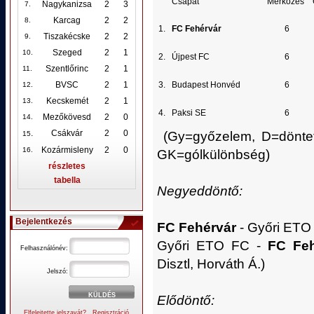
Csapat
Mérkőzés
Nagykanizsa
2
3
7.
Karcag
2
2
8.
1.
FC Fehérvár
6
Tiszakécske
2
2
9.
Szeged
2
1
10
.
2.
Újpest FC
6
Szentlőrinc
2
1
11.
3.
Budapest Honvéd
6
BVSC
2
1
12
.
Kecskemét
2
1
13.
4.
Paksi SE
6
Mezőkövesd
2
0
14.
.
Csákvár
2
0
(Gy=győzelem, D=döntetl
15
Kozármisleny
2
0
16.
GK=gólkülönbség)
részletes
tabella
Negyeddöntő:
Bejelentkezés
FC Fehérvár
- Győri ETO F
Győri ETO FC -
FC Feh
Felhasználónév:
Disztl, Horváth Á.)
Jelszó:
Elődöntő:
Elfelejtette jelszavát?
Regisztráció