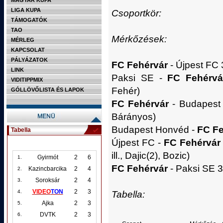
MAGYAR KUPA
LIGA KUPA
Csoportkör:
TÁMOGATÓK
TAO
Mérkőzések:
MÉRLEG
KAPCSOLAT
PÁLYÁZATOK
FC Fehérvár
- Újpest FC 3
LINK
Paksi SE -
FC Fehérvá
VIDITIPPMIX
Fehér)
GÓLLÖVŐLISTA ÉS LAPOK
FC Fehérvár
- Budapest H
Bárányos)
Budapest Honvéd -
FC Fe
Tabella
Újpest FC -
FC Fehérvár
ill., Dajic(2), Bozic)
Gyirmót
2
6
1.
FC Fehérvár
- Paksi SE 3-
Kazincbarcika
2
4
2.
Soroksár
2
4
3.
VIDEO
TON
2
3
4.
Tabella:
Ajka
2
3
5.
DVTK
2
3
6.