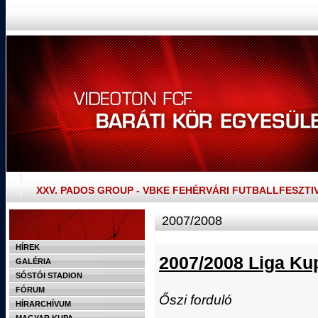
XXV. PADOS GROUP - VBKE FEHÉRVÁRI FUTBALLFESZTI
2007/2008
HÍREK
2007/2008 Liga Ku
GALÉRIA
SÓSTÓI STADION
FÓRUM
Őszi forduló
HÍRARCHÍVUM