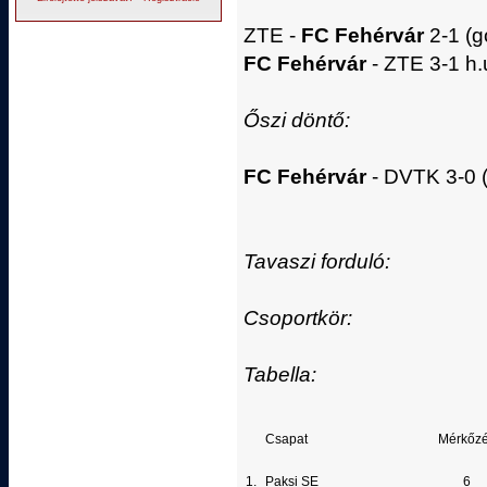
ZTE -
FC Fehérvár
2-1 (gó
FC Fehérvár
- ZTE 3-1 h.u.
Őszi döntő:
FC Fehérvár
- DVTK 3-0 (
Tavaszi forduló:
Csoportkör:
Tabella:
Csapat
Mérkőz
1.
Paksi SE
6