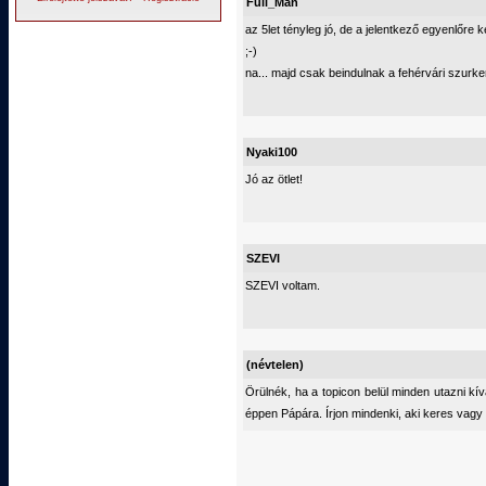
Full_Man
az 5let tényleg jó, de a jelentkező egyenlőre 
;-)
na... majd csak beindulnak a fehérvári szurke
Nyaki100
Jó az ötlet!
SZEVI
SZEVI voltam.
(névtelen)
Örülnék, ha a topicon belül minden utazni k
éppen Pápára. Írjon mindenki, aki keres vagy