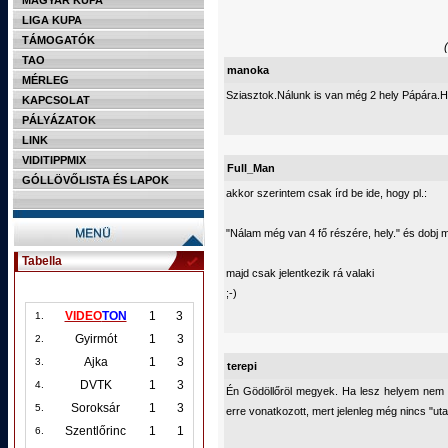
MAGYAR KUPA
LIGA KUPA
TÁMOGATÓK
TAO
manoka
MÉRLEG
Sziasztok.Nálunk is van még 2 hely Pápára.H
KAPCSOLAT
PÁLYÁZATOK
LINK
VIDITIPPMIX
Full_Man
GÓLLÖVŐLISTA ÉS LAPOK
akkor szerintem csak írd be ide, hogy pl.:
"Nálam még van 4 fő részére, hely." és dobj m
Tabella
majd csak jelentkezik rá valaki
;-)
VIDEO
TON
1
3
1.
Gyirmót
1
3
2.
Ajka
1
3
3.
terepi
DVTK
1
3
4.
Én Gödöllőröl megyek. Ha lesz helyem nem a
Soroksár
1
3
5.
erre vonatkozott, mert jelenleg még nincs "uta
Szentlőrinc
1
1
6.