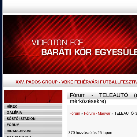
XXV. PADOS GROUP - VBKE FEHÉRVÁRI FUTBALLFESZTI
Fórum - TELEAUTÓ (ava
mérkőzésekre)
HÍREK
GALÉRIA
Fórum
»
Fórum - Magyar
» TELEAUTÓ (av
SÓSTÓI STADION
FÓRUM
HÍRARCHÍVUM
370 hozzászólás 25 lapon