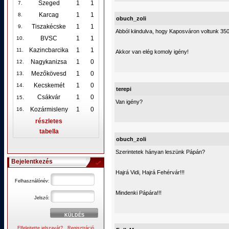
Szeged
1
1
7.
Karcag
1
1
8.
obuch_zoli
Tiszakécske
1
1
9.
Abból kiindulva, hogy Kaposváron voltunk 35
BVSC
1
1
10
.
Kazincbarcika
1
1
11.
Akkor van elég komoly igény!
Nagykanizsa
1
0
12
.
Mezőkövesd
1
0
13.
Kecskemét
1
0
14.
terepi
.
Csákvár
1
0
15
Van igény?
Kozármisleny
1
0
16.
részletes
tabella
obuch_zoli
Szerintetek hányan leszünk Pápán?
Bejelentkezés
Hajrá Vidi, Hajrá Fehérvár!!!
Felhasználónév:
Mindenki Pápára!!!
Jelszó:
Elfelejtette jelszavát?
Regisztráció