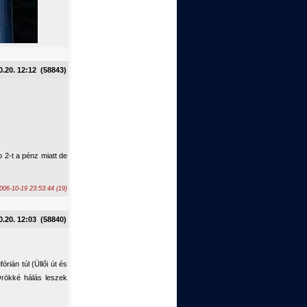
0.20. 12:12 (58843)
o 2-t a pénz miatt de
06-10-19 23:53:44 (19)
0.20. 12:03 (58840)
rián túl (Üllői út és
 Örökké hálás leszek