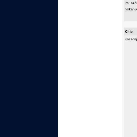
Ps: azé
halkan 
Chip
Koszonju