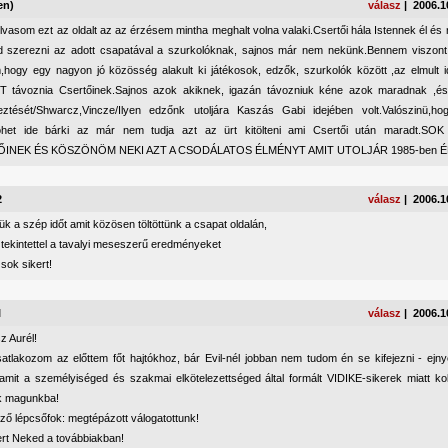
en)
válasz
| 2006.1
lvasom ezt az oldalt az az érzésem mintha meghalt volna valaki.Csertői hála Istennek él é
d szerezni az adott csapatával a szurkolóknak, sajnos már nem nekünk.Bennem viszont
,hogy egy nagyon jó közösség alakult ki játékosok, edzők, szurkolók között ,az elmult 
 távoznia Csertőinek.Sajnos azok akiknek, igazán távozniuk kéne azok maradnak ,és 
leztését/Shwarcz,Vincze/Ilyen edzőnk utoljára Kaszás Gabi idejében volt.Valószinü,
Jöhet ide bárki az már nem tudja azt az ürt kitölteni ami Csertői után maradt.
INEK ÉS KÖSZÖNÖM NEKI AZT A CSODÁLATOS ÉLMÉNYT AMIT UTOLJÁR 1985-ben 
2
válasz
| 2006.1
k a szép időt amit közösen töltöttünk a csapat oldalán,
 tekintettel a tavalyi meseszerű eredményeket
sok sikert!
I
válasz
| 2006.1
z Aurél!
satlakozom az előttem főt hajtókhoz, bár Evil-nél jobban nem tudom én se kifejezni - ejnye
 amit a személyiséged és szakmai elkötelezettséged által formált VIDIKE-sikerek miatt ko
k magunkba!
ző lépcsőfok: megtépázott válogatottunk!
ert Neked a továbbiakban!