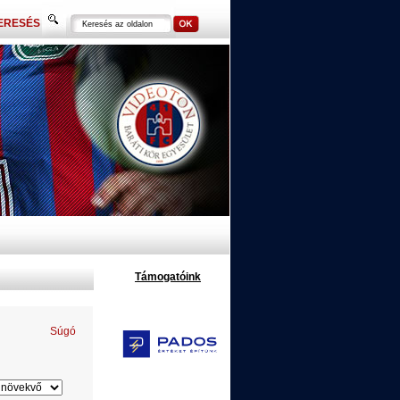
ERESÉS
Támogatóink
Súgó