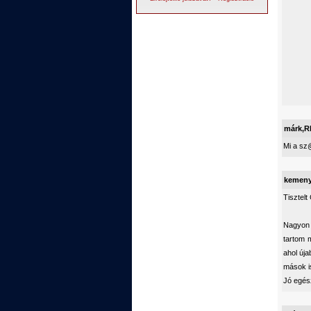
márk,
Mi a sz@
kemen
Tisztelt
Nagyon 
tartom 
ahol úja
mások i
Jó egész