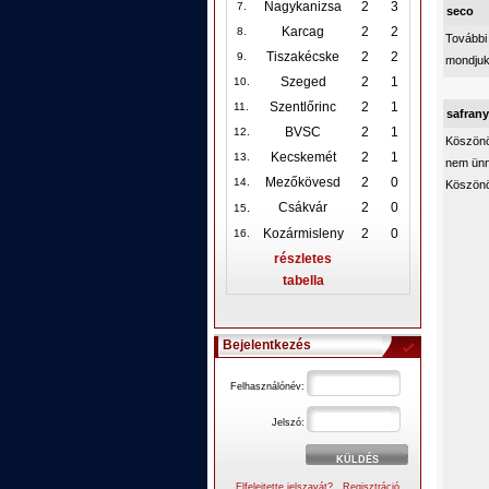
Nagykanizsa
2
3
7.
seco
Karcag
2
2
8.
További 
Tiszakécske
2
2
9.
mondjuk 
Szeged
2
1
10
.
Szentlőrinc
2
1
11.
safran
BVSC
2
1
12
.
Köszönö
Kecskemét
2
1
13.
nem ünne
Mezőkövesd
2
0
14.
Köszönö
.
Csákvár
2
0
15
Kozármisleny
2
0
16.
részletes
tabella
Bejelentkezés
Felhasználónév:
Jelszó:
Elfelejtette jelszavát?
Regisztráció