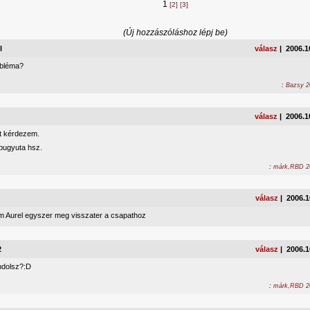
1
[2]
[3]
(Új hozzászóláshoz lépj be)
l
válasz
| 2006.1
obléma?
:
Bazsy 2
válasz
| 2006.1
zt kérdezem.
bugyuta hsz.
:
márk,RBD 20
válasz
| 2006.1
 Aurel egyszer meg visszater a csapathoz
2
válasz
| 2006.1
ndolsz?:D
:
márk,RBD 20