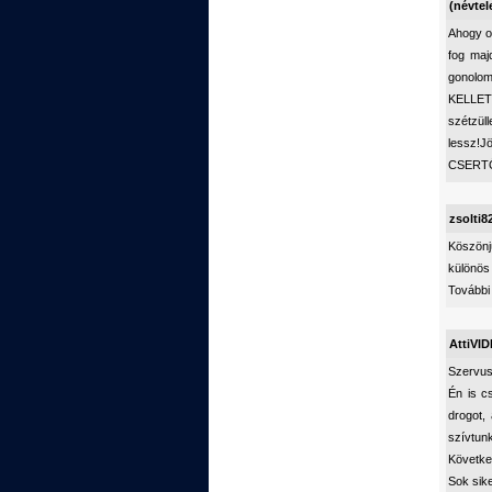
(névtel
Ahogy o
fog maj
gonolom
KELLETT
szétzül
lessz!
CSERTŐ
zsolti8
Köszönjü
különös
További 
AttiVID
Szervus
Én is c
drogot,
szívtun
Követke
Sok sik