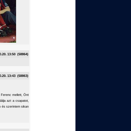
0.20. 13:50 (58864)
0.20. 13:43 (58863)
 Ferenc mellett, Önt
álja azt a csapatot,
n és szerintem sikan