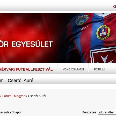
K
EHÉRVÁRI FUTBALLFESZTIVÁL
VBKE CSAPATAI
FÓRUM
m - Csertői Aurél
»
Fórum - Magyar
» Csertői Aurél
ászólás 3 lapon
Rendezés: