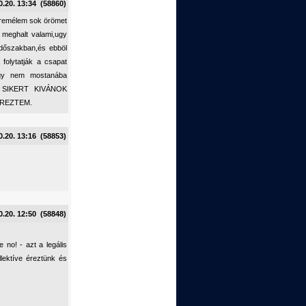
0.20. 13:34 (58860)
s remélem sok örömet
 meghalt valami,ugy
időszakban,és ebböl
folytatják a csapat
hogy nem mostanába
SOK SIKERT KIVÁNOK
ÉREZTEM.
0.20. 13:16 (58853)
0.20. 12:50 (58848)
 no! - azt a legális
llektíve éreztünk és