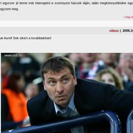
rt egyszer jó lenne már kiteregetni a szennyest házunk táján, talán megkönnyebbülne egy
jegyzem meg.
:
Chip 2
válasz
| 2006.1
k Aurel! Sok sikert a tovabbiakban!