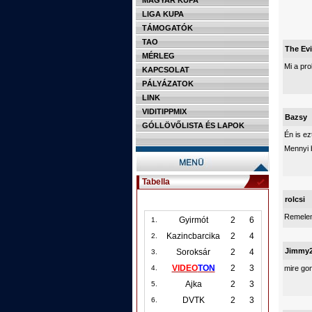
MAGYAR KUPA
LIGA KUPA
TÁMOGATÓK
TAO
The Evi
MÉRLEG
Mi a pr
KAPCSOLAT
PÁLYÁZATOK
LINK
VIDITIPPMIX
Bazsy
GÓLLÖVŐLISTA ÉS LAPOK
Én is e
Mennyi 
Tabella
rolcsi
Remelem
Gyirmót
2
6
1.
Kazincbarcika
2
4
2.
Jimmy
Soroksár
2
4
3.
VIDEO
TON
2
3
mire go
4.
Ajka
2
3
5.
DVTK
2
3
6.