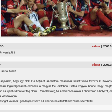
RBD
válasz
| 2006.1
r van itt?!!!!
y
válasz
| 2006.1
 Csertói Aurél!
sajnálom, hogy így alakult a helyzet, szerintem másoknak kellett volna távozniuk. Kovács
másik leginteligensebb edzőnek a magyar foci életében. Biztos vagyok benne, hogy megtal
bb és újabb sikereket fog elérni. Remélhetőleg,ha kedvezően alakul Fehérváron a helyzet, é
s visszavárjuk.
séget kívánok, gondoljon vissza a Fehérváron eltöltött időszakra szeretettel.