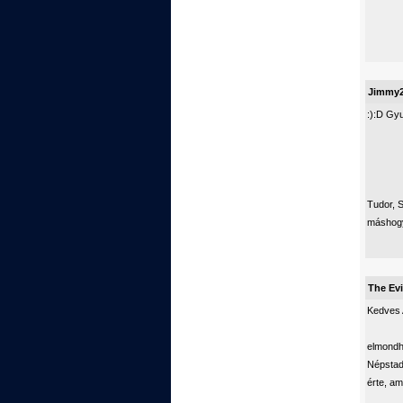
Jimmy
:):D Gy
Tudor, S
máshogy 
The Evi
Kedves 
elmondha
Népstad
érte, a