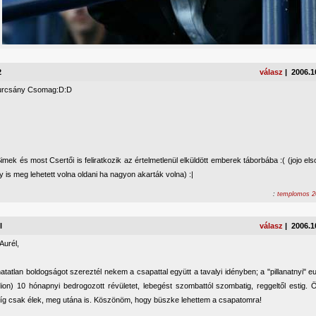
2
válasz
| 2006.1
urcsány Csomag:D:D
imek és most Csertői is feliratkozik az értelmetlenül elküldött emberek táborbába :( (jojo els
is meg lehetett volna oldani ha nagyon akarták volna) :|
:
templomos 20
l
válasz
| 2006.1
Aurél,
tatlan boldogságot szereztél nekem a csapattal együtt a tavalyi idényben; a "pillanatnyi" eufó
ion) 10 hónapnyi bedrogozott révületet, lebegést szombattól szombatig, reggeltől estig.
míg csak élek, meg utána is. Köszönöm, hogy büszke lehettem a csapatomra!