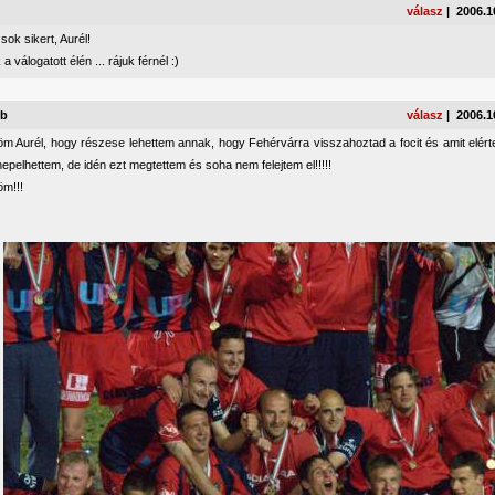
válasz
| 2006.1
sok sikert, Aurél!
a válogatott élén ... rájuk férnél :)
yb
válasz
| 2006.1
m Aurél, hogy részese lehettem annak, hogy Fehérvárra visszahoztad a focit és amit elért
pelhettem, de idén ezt megtettem és soha nem felejtem el!!!!!
m!!!