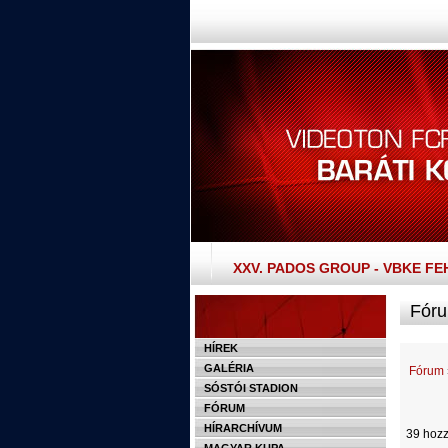
XXV. PADOS GROUP - VBKE F
Fóru
HÍREK
GALÉRIA
Fórum
SÓSTÓI STADION
FÓRUM
HÍRARCHÍVUM
39 hozz