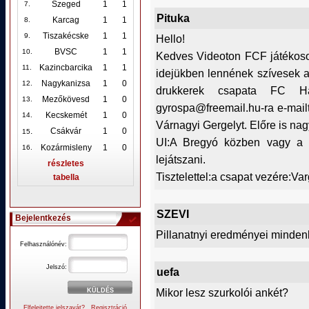
Szeged
1
1
7.
Pituka
Karcag
1
1
8.
Tiszakécske
1
1
9.
Hello!
BVSC
1
1
10
.
Kedves Videoton FCF játékoso
Kazincbarcika
1
1
11.
idejükben lennének szívesek a 
Nagykanizsa
1
0
12
.
drukkerek csapata FC Ha
Mezőkövesd
1
0
13.
gyrospa@freemail.hu-ra e-mail
Kecskemét
1
0
14.
Várnagyi Gergelyt. Előre is na
.
Csákvár
1
0
15
UI:A Bregyó közben vagy a 
Kozármisleny
1
0
16.
lejátszani.
részletes
Tisztelettel:a csapat vezére:Va
tabella
SZEVI
Bejelentkezés
Pillanatnyi eredményei mindenk
Felhasználónév:
Jelszó:
uefa
Mikor lesz szurkolói ankét?
Elfelejtette jelszavát?
Regisztráció