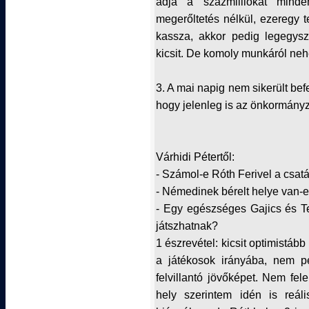
adja a százmilliókat mind
megerőltetés nélkül, ezeregy 
kassza, akkor pedig legegys
kicsit. De komoly munkáról neh
3. A mai napig nem sikerült befe
hogy jelenleg is az önkormányz
Várhidi Pétertől:
- Számol-e Róth Ferivel a csat
- Némedinek bérelt helye van-
- Egy egészséges Gajics és Te
játszhatnak?
1 észrevétel: kicsit optimistáb
a játékosok irányába, nem p
felvillantó jövőképet. Nem fele
hely szerintem idén is reál