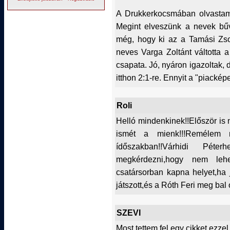
A Drukkerkocsmában olvastam 
Megint elveszünk a nevek bűv
még, hogy ki az a Tamási Zso
neves Varga Zoltánt váltotta 
csapata. Jó, nyáron igazoltak
itthon 2:1-re. Ennyit a "piackép
Roli
Helló mindenkinek!!Először i
ismét a mienk!!!Remélem m
ídőszakban!!Várhidi Pét
megkérdezni,hogy nem leh
csatársorban kapna helyet,ha 
játszott,és a Róth Feri meg ba
SZEVI
Most tettem fel egy cikket ezze