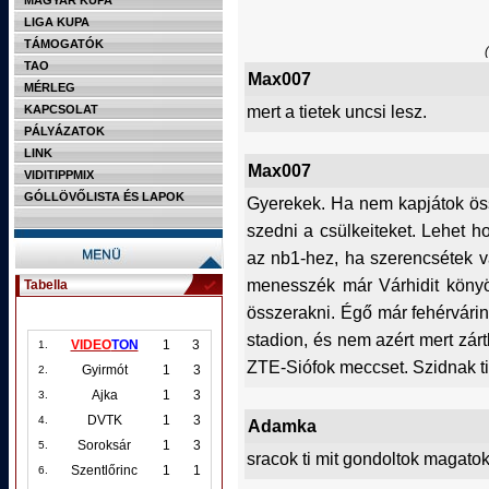
MAGYAR KUPA
LIGA KUPA
TÁMOGATÓK
TAO
Max007
MÉRLEG
mert a tietek uncsi lesz.
KAPCSOLAT
PÁLYÁZATOK
LINK
Max007
VIDITIPPMIX
GÓLLÖVŐLISTA ÉS LAPOK
Gyerekek. Ha nem kapjátok ös
szedni a csülkeiteket. Lehet h
az nb1-hez, ha szerencsétek v
menesszék már Várhidit könyör
Tabella
összerakni. Égő már fehérvári
stadion, és nem azért mert zár
VIDEO
TON
1
3
1.
ZTE-Siófok meccset. Szidnak tite
Gyirmót
1
3
2.
Ajka
1
3
3.
DVTK
1
3
4.
Adamka
Soroksár
1
3
5.
sracok ti mit gondoltok maga
Szentlőrinc
1
1
6.