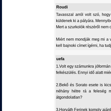
Roudi
Tavasszal arról volt szó, ho
küldenek ki a pályára. Mennyib
Mert a szurkolók részéről nem c
Miért nem mondják meg mi a v
kell bajnoki címet ígérni, ha t
uefa
1.Volt egy számunkra jóformán 
felkészülés. Ennyi idő alatt mié
2.Bekő és Sorato esete is kicsi
néhány hétre rá a feleség 
átgondolatlan?
3.Horváth Ferinek komoly ajánla