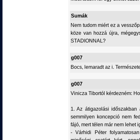
Sumák
Nem tudom miért ez a vesszőp
köze van hozzá újra, mégegy
STADIONNAL?
g007
Bocs, lemaradt az i. Természete
g007
Vinicza Tibortól kérdezném: Ho
1. Az átigazolási időszakban
semmilyen koncepció nem fede
fájó, mert télen már nem lehet 
- Várhidi Péter folyamatosa