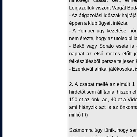
minőségi csatárt kért, enn
Leigazoltuk viszont Vargát Boda
- Az átigazolási időszak hajrá
éppen a klub ügyeit intézte.
- A Pomper ügy kezelése: hón
nem érezte, hogy az utolsó pilla
- Bekő vagy Sorato esete is 
nappal az első meccs előtt j
felkészülésből persze teljesen 
- Ezenkívül afrikai játékosokat i
2. A csapat mellé az elmúlt 1
hirdetőt sem állítania, hiszen 
150-et az önk. ad, 40-et a Vide
ami hiányzik azt is az önkorm
millió Ft)
Számomra úgy tűnik, hogy sem