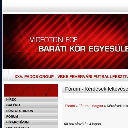
XXV. PADOS GROUP - VBKE FEHÉRVÁRI FUTBALLFESZTI
Fórum - Kérdések feltevése
HÍREK
GALÉRIA
Fórum
»
Fórum - Magyar
» Kérdések felt
SÓSTÓI STADION
FÓRUM
HÍRARCHÍVUM
60 hozzászólás 4 lapon