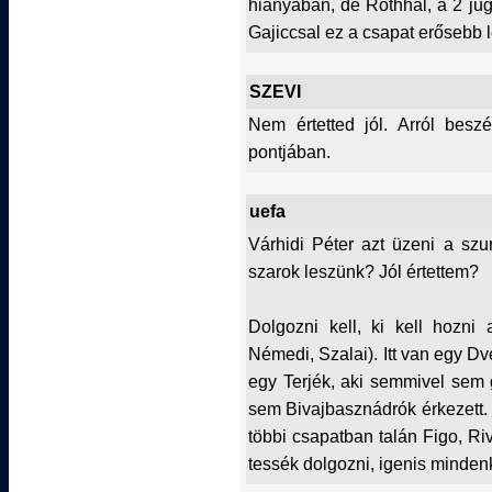
hiányában, de Róthhal, a 2 ju
Gajiccsal ez a csapat erősebb le
SZEVI
Nem értetted jól. Arról beszé
pontjában.
uefa
Várhidi Péter azt üzeni a szu
szarok leszünk? Jól értettem?
Dolgozni kell, ki kell hozni 
Némedi, Szalai). Itt van egy Dv
egy Terjék, aki semmivel sem 
sem Bivajbasznádrók érkezett. I
többi csapatban talán Figo, R
tessék dolgozni, igenis minden