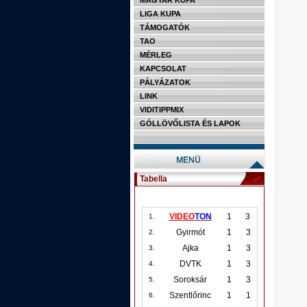
MAGYAR KUPA
LIGA KUPA
TÁMOGATÓK
TAO
MÉRLEG
KAPCSOLAT
PÁLYÁZATOK
LINK
VIDITIPPMIX
GÓLLÖVŐLISTA ÉS LAPOK
Tabella
VIDEO
TON
1
3
1.
Gyirmót
1
3
2.
Ajka
1
3
3.
DVTK
1
3
4.
Soroksár
1
3
5.
Szentlőrinc
1
1
6.