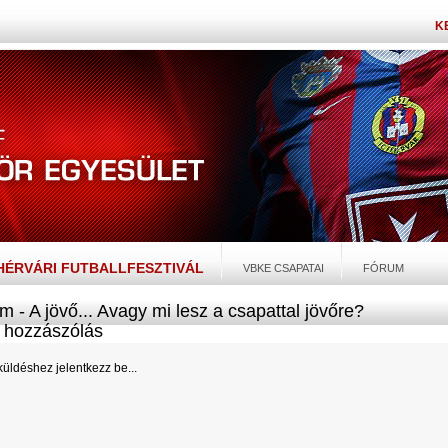
K
EHÉRVÁRI FUTBALLFESZTIVÁL
VBKE CSAPATAI
FÓRUM
m - A jövő... Avagy mi lesz a csapattal jövőre?
hozzászólás
üldéshez jelentkezz be...