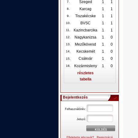
Szeged
1
1
7.
Karcag
1
1
8.
Tiszakécske
1
1
9.
BVSC
1
1
10
.
Kazincbarcika
1
1
11.
Nagykanizsa
1
0
12
.
Mezőkövesd
1
0
13.
Kecskemét
1
0
14.
.
Csákvár
1
0
15
Kozármisleny
1
0
16.
részletes
tabella
Bejelentkezés
Felhasználónév:
Jelszó:
Elfelejtette jelszavát?
Regisztráció