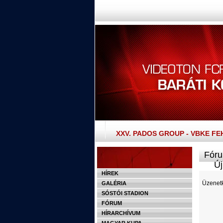
XXV. PADOS GROUP - VBKE F
Fóru
Új 
HÍREK
Üzenetk
GALÉRIA
SÓSTÓI STADION
FÓRUM
HÍRARCHÍVUM