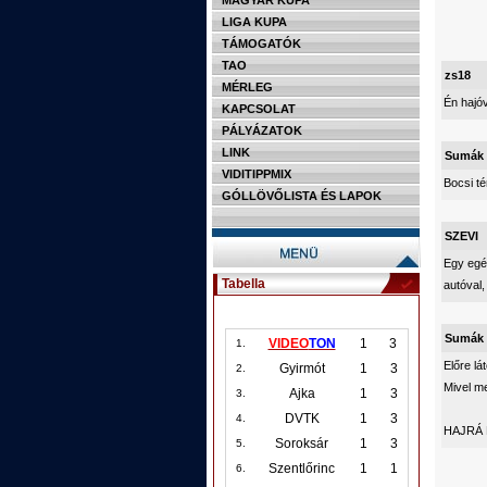
MAGYAR KUPA
LIGA KUPA
TÁMOGATÓK
TAO
zs18
MÉRLEG
Én hajó
KAPCSOLAT
PÁLYÁZATOK
LINK
Sumák
VIDITIPPMIX
Bocsi t
GÓLLÖVŐLISTA ÉS LAPOK
SZEVI
Egy egé
Tabella
autóval,
Sumák
VIDEO
TON
1
3
1.
Előre lá
Gyirmót
1
3
2.
Mivel m
Ajka
1
3
3.
DVTK
1
3
4.
HAJRÁ
Soroksár
1
3
5.
Szentlőrinc
1
1
6.