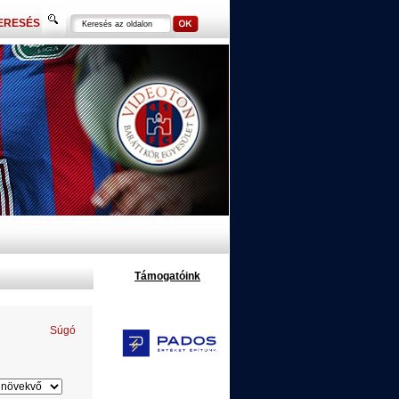
ERESÉS
Támogatóink
Súgó