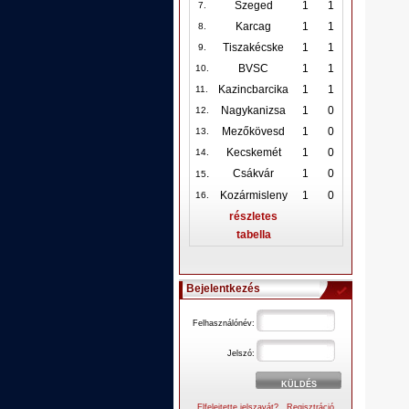
Szeged
1
1
7.
Karcag
1
1
8.
Tiszakécske
1
1
9.
BVSC
1
1
10
.
Kazincbarcika
1
1
11.
Nagykanizsa
1
0
12
.
Mezőkövesd
1
0
13.
Kecskemét
1
0
14.
.
Csákvár
1
0
15
Kozármisleny
1
0
16.
részletes
tabella
Bejelentkezés
Felhasználónév:
Jelszó:
Elfelejtette jelszavát?
Regisztráció