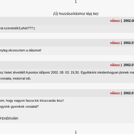
1
(Új hozzászóláshoz lépj be)
válasz
| 2002.0
val szeretnék!Lehet???:)
válasz
| 2002.0
ényleg elcsesztem a dátumot!
válasz
| 2002.0
sz hetet tévedtél! A pontos időpont 2002. 08. 03. 19,30. Egyébként mindenhogyan jönnek maj
 vonatta, motorral stb.
válasz
| 2002.0
tom, hogy nagyon fasza kis kiruccanás lesz!
együnk gyerekek vonattal?
 FEHÉRVÁR!
1