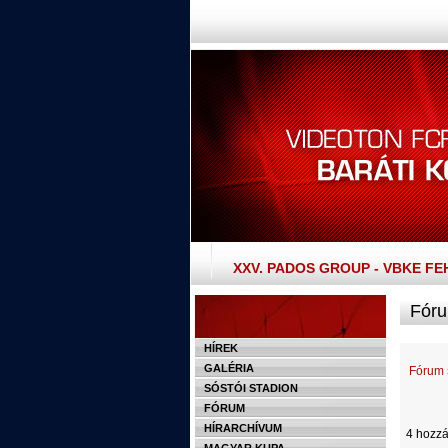
XXV. PADOS GROUP - VBKE F
Fóru
HÍREK
GALÉRIA
Fórum
SÓSTÓI STADION
FÓRUM
HÍRARCHÍVUM
4 hozzá