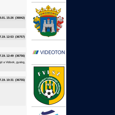
8.01. 15:26 (36842)
7.19. 12:53 (36757)
7.19. 12:49 (36756)
d a Vidisek, gyalog,
7.19. 10:31 (36755)