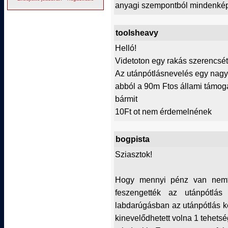
anyagi szempontból mindenké
toolsheavy
Helló!
Videtoton egy rakás szerencsé
Az utánpótlásnevelés egy nagy
abból a 90m Ftos állami támoga
bármit
10Ft ot nem érdemelnének
bogpista
Sziasztok!
Hogy mennyi pénz van nemt
feszengették az utánpótlá
labdarúgásban az utánpótlás ké
kinevelődhetett volna 1 tehets