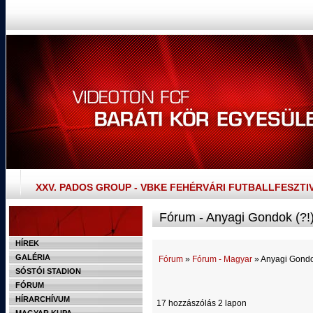
XXV. PADOS GROUP - VBKE FEHÉRVÁRI FUTBALLFESZTI
Fórum - Anyagi Gondok (?!
HÍREK
GALÉRIA
Fórum
»
Fórum - Magyar
» Anyagi Gondo
SÓSTÓI STADION
FÓRUM
HÍRARCHÍVUM
17 hozzászólás 2 lapon