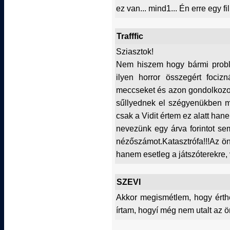
ez van... mind1... Én erre egy fi
Trafffic
Sziasztok!
Nem hiszem hogy bármi probl
ilyen horror összegért foci
meccseket és azon gondolkozo
sűllyednek el szégyenükben mi
csak a Vidit értem ez alatt han
nevezünk egy árva forintot s
nézőszámot.Katasztrófa!!!Az ö
hanem esetleg a játszóterekre,
SZEVI
Akkor megismétlem, hogy érthe
írtam, hogyí még nem utalt az 