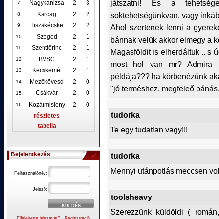
játszatni! És a tehetség
Nagykanizsa
2
3
7.
soktehetségünkvan, vagy inkább
Karcag
2
2
8.
Tiszakécske
2
2
9.
Ahol szertenek lenni a gyerek
Szeged
2
1
10
.
bánnak velük akkor elmegy a ke
Szentlőrinc
2
1
11.
Magasföldit is elherdáltuk .. s 
BVSC
2
1
12
.
most hol van mr? Admira W
Kecskemét
2
1
13.
példája??? ha körbenézünk ak
Mezőkövesd
2
0
14.
"jó terméshez, megfeleő bánás, é
.
Csákvár
2
0
15
Kozármisleny
2
0
16.
tudorka
részletes
tabella
Te egy tudatlan vagy!!!
Bejelentkezés
tudorka
Mennyi utánpotlás meccsen vol
Felhasználónév:
Jelszó:
toolsheavy
Szerezzünk küldöldi ( román,
Elfelejtette jelszavát?
Regisztráció