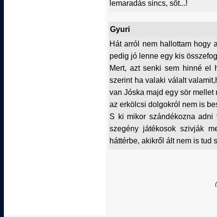
lemaradás sincs, sőt...!
Gyuri
Hát arról nem hallottam hogy 
pedig jó lenne egy kis összefog
Mert, azt senki sem hinné el
szerint ha valaki válalt valamit
van Jóska majd egy sör mellet m
az erkölcsi dolgokról nem is be
S ki mikor szándékozna adni v
szegény játékosok szivják 
háttérbe, akikről ált nem is tud s