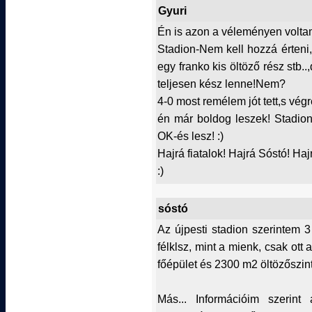
Gyuri
Én is azon a véleményen volta
Stadion-Nem kell hozzá érteni
egy franko kis öltöző rész stb.
teljesen kész lenne!Nem?
4-0 most remélem jót tett,s vég
én már boldog leszek! Stadion
OK-és lesz! :)
Hajrá fiatalok! Hajrá Sóstó! Hajr
:)
sóstó
Az újpesti stadion szerintem 3
félklsz, mint a mienk, csak ott 
főépület és 2300 m2 öltözőszint
Más... Információim szerin