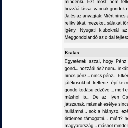
mindenki. Ezt most nem felt
hozzáállással vannak gondok m
Ja és az anyagiak: Miért nincs
relikviákat, mezeket, sálakat t
igény. Nyugati kluboknál az
Meggondolandó az oldal fejlesz
Kratas
Egyetértek azzal, hogy Pénz 
gond... hozzáállás? nem.. inká
nincs pénz... nincs pénz... Elké
játékosokbol kellene építke
gondolkodásu edzővel... mert ez 
máshol is... De az ilyen C
játszanak, másnak esélye sincs 
hullámnál.. sok a hiányzo, ezé
érdemes támogatni... miért? 
magyarország... máshol mindenh