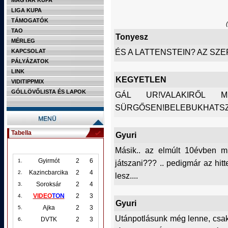
MAGYAR KUPA
LIGA KUPA
TÁMOGATÓK
TAO
Tonyesz
MÉRLEG
ÉS A LATTENSTEIN? AZ SZE
KAPCSOLAT
PÁLYÁZATOK
LINK
KEGYETLEN
VIDITIPPMIX
GÓLLÖVŐLISTA ÉS LAPOK
GÁL UR!VALAKIRŐL M
SÜRGŐSEN!BELEBUKHATSZ
Tabella
Gyuri
Másik.. az elmúlt 10évben m
Gyirmót
2
6
1.
játszani??? .. pedigmár az hi
Kazincbarcika
2
4
2.
lesz....
Soroksár
2
4
3.
VIDEO
TON
2
3
4.
Gyuri
Ajka
2
3
5.
Utánpotlásunk még lenne, csak
DVTK
2
3
6.