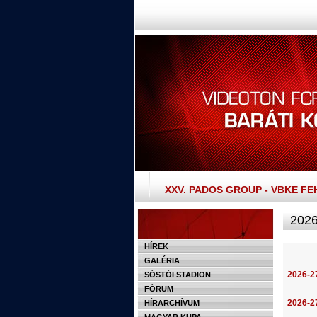
XXV. PADOS GROUP - VBKE F
2026
HÍREK
GALÉRIA
2026-27
SÓSTÓI STADION
FÓRUM
2026
-2
HÍRARCHÍVUM