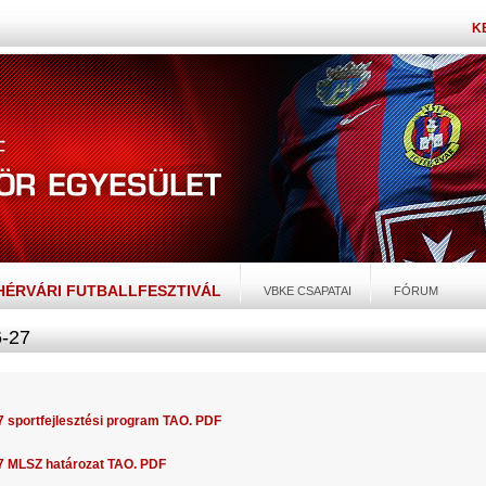
K
EHÉRVÁRI FUTBALLFESZTIVÁL
VBKE CSAPATAI
FÓRUM
-27
 sportfejlesztési program TAO. PDF
7 MLSZ határozat TAO. PDF