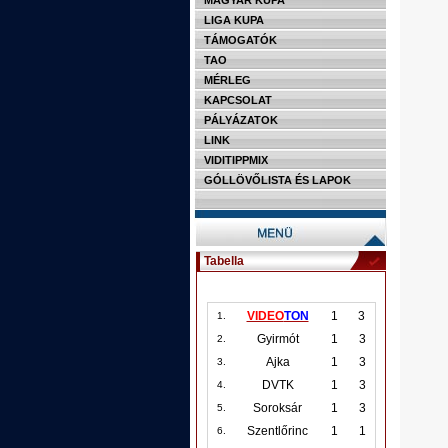
MAGYAR KUPA
LIGA KUPA
TÁMOGATÓK
TAO
MÉRLEG
KAPCSOLAT
PÁLYÁZATOK
LINK
VIDITIPPMIX
GÓLLÖVŐLISTA ÉS LAPOK
Tabella
VIDEO
TON
1
3
1.
Gyirmót
1
3
2.
Ajka
1
3
3.
DVTK
1
3
4.
Soroksár
1
3
5.
Szentlőrinc
1
1
6.