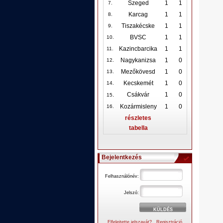
Szeged
1
1
7.
Karcag
1
1
8.
Tiszakécske
1
1
9.
BVSC
1
1
10
.
Kazincbarcika
1
1
11.
Nagykanizsa
1
0
12
.
Mezőkövesd
1
0
13.
Kecskemét
1
0
14.
.
Csákvár
1
0
15
Kozármisleny
1
0
16.
részletes
tabella
Bejelentkezés
Felhasználónév:
Jelszó:
Elfelejtette jelszavát?
Regisztráció