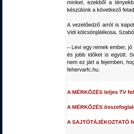
minket, ezekből a tényekb
készülünk a következő felad
A vezetőedző arról is kapo
Vidi kölcsönjátékosa, Szabó
– Levi egy remek ember, jó
és jobb időket is együtt. 
nem ez járt a fejemben, hog
fehervarfc.hu.
A MÉRKŐZÉS teljes TV felv
A MÉRKŐZÉS összefoglaló
A SAJTÓTÁJÉKOZTATÓ felv