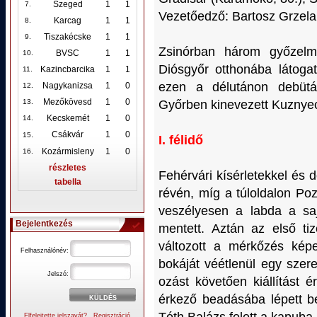
Szeged
1
1
7.
Vezetőedző: Bartosz Grzela
Karcag
1
1
8.
Tiszakécske
1
1
9.
Zsinórban három győzelm
BVSC
1
1
10
.
Diósgyőr otthonába látoga
Kazincbarcika
1
1
11.
ezen a délutánon debütá
Nagykanizsa
1
0
12
.
Mezőkövesd
1
0
Győrben kinevezett Kuznyeco
13.
Kecskemét
1
0
14.
.
Csákvár
1
0
15
I. félidő
Kozármisleny
1
0
16.
részletes
Fehérvári kísérletekkel és 
tabella
révén, míg a túloldalon Po
veszélyesen a labda a sa
Bejelentkezés
mentett. Aztán az első ti
változott a mérkőzés kép
Felhasználónév:
bokáját véétlenül egy szer
Jelszó:
ozást követően kiállítást é
érkező beadásába lépett b
Elfelejtette jelszavát?
Regisztráció