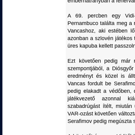
emberhátrányban a fehérvári
A 69. percben egy Vidi-s
Pernambuco találta meg a r
Vancashoz, aki estében lő
azonban a szlovén játékos 
üres kapuba kellett passzol
Ezt követően pedig már 
szempontjából, a Diósgyőr
eredményt és közel is ál
Vancas fordult be Serafimo
pedig elakadt a védőben, 
játékvezető azonnal ki
szabadrúgást ítélt, miután
VAR-ozást követően változtat
Serafimov pedig megúszta s