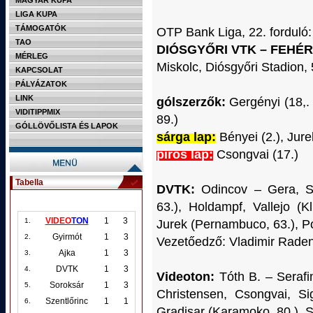
MAGYAR KUPA
LIGA KUPA
TÁMOGATÓK
OTP Bank Liga, 22. forduló:
TAO
DIÓSGYŐRI VTK – FEHÉR
MÉRLEG
Miskolc, Diósgyőri Stadion, 
KAPCSOLAT
PÁLYÁZATOK
LINK
gólszerzők:
Gergényi (18,. 
VIDITIPPMIX
89.)
GÓLLÖVŐLISTA ÉS LAPOK
sárga lap:
Bényei (2.), Jure
piros lap:
Csongvai (17.)
Tabella
DVTK:
Odincov – Gera, Sz
63.), Holdampf, Vallejo (
VIDEO
TON
1
3
1.
Jurek (Pernambuco, 63.), P
Gyirmót
1
3
2.
Vezetőedző: Vladimir Raden
Ajka
1
3
3.
DVTK
1
3
4.
Videoton:
Tóth B. – Serafi
Soroksár
1
3
5.
Christensen, Csongvai, Si
Szentlőrinc
1
1
6.
Gradisar (Karamoko, 80.), St