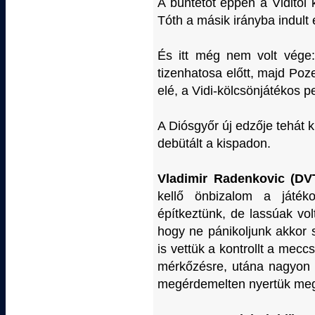
A büntetőt éppen a Viditől 
Tóth a másik irányba indult 
És itt még nem volt vége:
tizenhatosa előtt, majd Poze
elé, a Vidi-kölcsönjátékos 
A Diósgyőr új edzője tehát
debütált a kispadon.
Vladimir Radenkovic (DV
kellő önbizalom a játék
építkeztünk, de lassúak vol
hogy ne pánikoljunk akkor 
is vettük a kontrollt a meccs
mérkőzésre, utána nagyon 
megérdemelten nyertük meg a