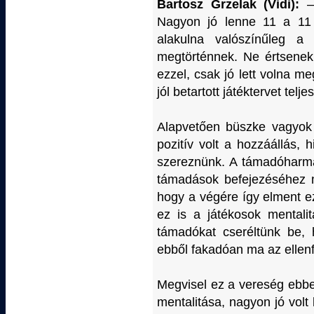
Bartosz Grzelak (Vidi):
– 
Nagyon jó lenne 11 a 11 
alakulna valószínűleg a 
megtörténnek. Ne értsenek 
ezzel, csak jó lett volna 
jól betartott játéktervet telj
Alapvetően büszke vagyok 
pozitív volt a hozzáállás, 
szereznünk. A támadóharmad
támadások befejezéséhez 
hogy a végére így elment ez
ez is a játékosok mentali
támadókat cseréltünk be, 
ebből fakadóan ma az ellenf
Megvisel ez a vereség ebben
mentalitása, nagyon jó volt 