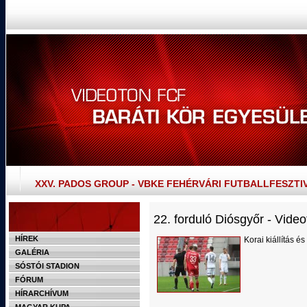
XXV. PADOS GROUP - VBKE FEHÉRVÁRI FUTBALLFESZTI
22. forduló Diósgyőr - Video
HÍREK
Korai kiállítás é
GALÉRIA
SÓSTÓI STADION
FÓRUM
HÍRARCHÍVUM