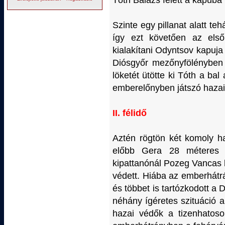
Tóth Balázs felett a kapuba 
Szinte egy pillanat alatt te
így ezt követően az első
kialakítani Odyntsov kapuja
Diósgyőr mezőnyfölényben j
löketét ütötte ki Tóth a b
emberelőnyben játszó haza
II. félidő
Aztén rögtön két komoly ha
előbb Gera 28 méteres 
kipattanónál Pozeg Vancas lő
védett. Hiába az emberhátrá
és többet is tartózkodott a D
néhány ígéretes szituáció a
hazai védők a tizenhatoson