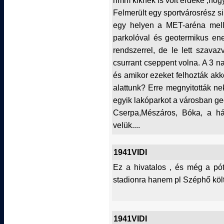
hmm kiknek is volt érdeke ,hogy
Felmerült egy sportvárosrész si
egy helyen a MET-aréna mell
parkolóval és geotermikus en
rendszerrel, de le lett szava
csurrant cseppent volna. A 3 n
és amikor ezeket felhozták akk
alattunk? Erre megnyitották ne
egyik lakóparkot a városban ge
Cserpa,Mészáros, Bóka, a hát
velük....
1941VIDI
Ez a hivatalos , és még a pó
stadionra hanem pl Széphő köl
1941VIDI