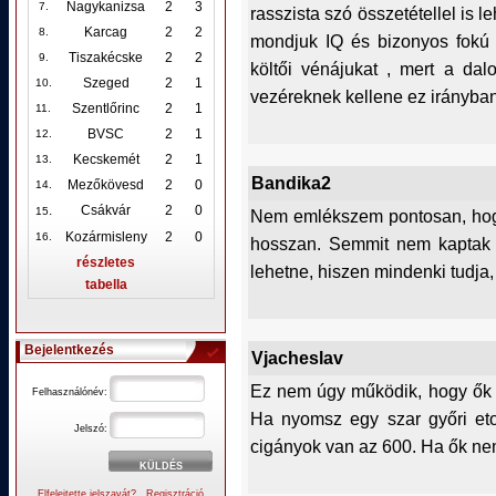
Nagykanizsa
2
3
7.
rasszista szó összetétellel is l
Karcag
2
2
8.
mondjuk IQ és bizonyos fokú k
Tiszakécske
2
2
9.
költői vénájukat , mert a da
Szeged
2
1
10
.
vezéreknek kellene ez irányban
Szentlőrinc
2
1
11.
BVSC
2
1
12
.
Kecskemét
2
1
13.
Bandika2
Mezőkövesd
2
0
14.
.
Csákvár
2
0
15
Nem emlékszem pontosan, hogy m
Kozármisleny
2
0
16.
hosszan. Semmit nem kaptak é
részletes
lehetne, hiszen mindenki tudja
tabella
Bejelentkezés
Vjacheslav
Ez nem úgy működik, hogy ők s
Felhasználónév:
Ha nyomsz egy szar győri etot
Jelszó:
cigányok van az 600. Ha ők nem
Elfelejtette jelszavát?
Regisztráció