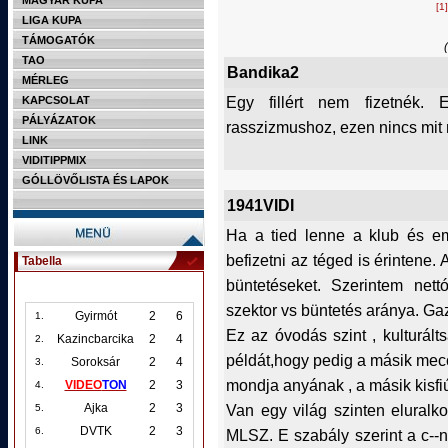
MAGYAR KUPA
[1]
LIGA KUPA
TÁMOGATÓK
TAO
Bandika2
MÉRLEG
Egy fillért nem fizetnék.
KAPCSOLAT
PÁLYÁZATOK
rasszizmushoz, ezen nincs mit
LINK
VIDITIPPMIX
GÓLLÖVŐLISTA ÉS LAPOK
1941VIDI
Ha a tied lenne a klub és em
befizetni az téged is érintene
Tabella
büntetéseket. Szerintem ne
szektor vs büntetés aránya. Ga
Gyirmót
2
6
1.
Ez az óvodás szint , kulturálts
Kazincbarcika
2
4
2.
példát,hogy pedig a másik meccs
Soroksár
2
4
3.
mondja anyának , a másik kisfiú
VIDEO
TON
2
3
4.
Van egy világ szinten eluralk
Ajka
2
3
5.
DVTK
2
3
6.
MLSZ. E szabály szerint a c--n