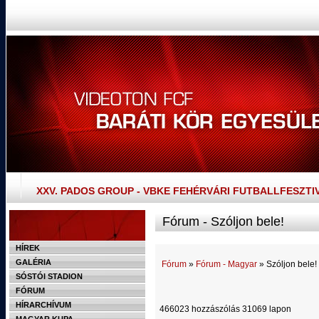
XXV. PADOS GROUP - VBKE FEHÉRVÁRI FUTBALLFESZTI
Fórum - Szóljon bele!
HÍREK
GALÉRIA
Fórum
»
Fórum - Magyar
» Szóljon bele!
SÓSTÓI STADION
FÓRUM
HÍRARCHÍVUM
466023 hozzászólás 31069 lapon