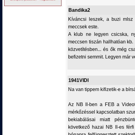
Bandika2
Kíváncsi leszek, a buzi mlsz
meccsek este.
A klub ne legyen csicska, ny
meccsen tiszán hallhatóan kb. p
közvetítésben... és ők még cs
befizetni semmit. Legyen már v
1941VIDI
Na van tippem kifizetik-e a bírs
Az NB II-ben a FEB a Videot
mérkőzéssel kapcsolatban szur
bekiabálásai miatt pénzbün
következő hazai NB II-es férf
hónapra felfüggesztett szekto