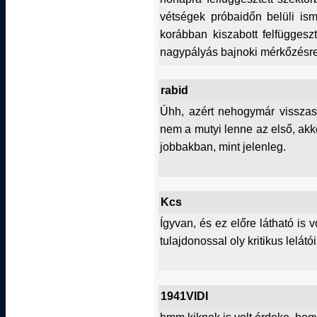
vétségek próbaidőn belüli ismé
korábban kiszabott felfüggeszt
nagypályás bajnoki mérkőzésre
rabid
Úhh, azért nehogymár visszas
nem a mutyi lenne az első, akko
jobbakban, mint jelenleg.
Kcs
Ígyvan, és ez előre látható is 
tulajdonossal oly kritikus lelát
1941VIDI