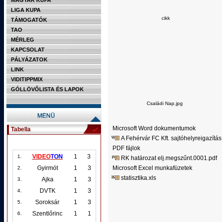
MAGYAR KUPA
LIGA KUPA
cikk
TÁMOGATÓK
TAO
MÉRLEG
KAPCSOLAT
PÁLYÁZATOK
LINK
VIDITIPPMIX
GÓLLÖVŐLISTA ÉS LAPOK
Családi Nap.jpg
Microsoft Word dokumentumok
Tabella
A Fehérvár FC Kft. sajtóhelyreigazítás
PDF fájlok
VIDEO
TON
1
3
1.
RK határozat elj.megszűnt.0001.pdf
Microsoft Excel munkafüzetek
Gyirmót
1
3
2.
statisztika.xls
Ajka
1
3
3.
DVTK
1
3
4.
Soroksár
1
3
5.
Szentlőrinc
1
1
6.