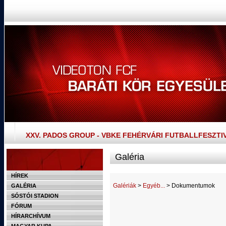
XXV. PADOS GROUP - VBKE FEHÉRVÁRI FUTBALLFESZTI
Galéria
HÍREK
Galériák
>
Egyéb...
> Dokumentumok
GALÉRIA
SÓSTÓI STADION
FÓRUM
HÍRARCHÍVUM