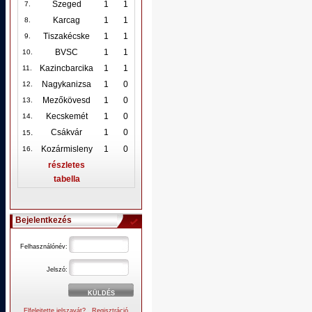
Szeged
1
1
7.
Karcag
1
1
8.
Tiszakécske
1
1
9.
BVSC
1
1
10
.
Kazincbarcika
1
1
11.
Nagykanizsa
1
0
12
.
Mezőkövesd
1
0
13.
Kecskemét
1
0
14.
.
Csákvár
1
0
15
Kozármisleny
1
0
16.
részletes
tabella
Bejelentkezés
Felhasználónév:
Jelszó:
Elfelejtette jelszavát?
Regisztráció